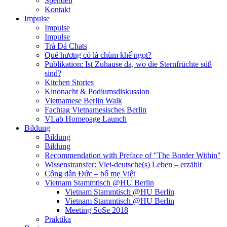
Spenden
Kontakt
Impulse
Impulse
Impulse
Trà Đá Chats
Quê hương có là chùm khế ngọt?
Publikation: Ist Zuhause da, wo die Sternfrüchte süß
sind?
Kitchen Stories
Kinonacht & Podiumsdiskussion
Vietnamese Berlin Walk
Fachtag Vietnamesisches Berlin
VLab Homepage Launch
Bildung
Bildung
Bildung
Recommendation with Preface of "The Border Within"
Wissenstransfer: Viet-deutsche(s) Leben – erzählt
Công dân Đức – bố mẹ Việt
Vietnam Stammtisch @HU Berlin
Vietnam Stammtisch @HU Berlin
Vietnam Stammtisch @HU Berlin
Meeting SoSe 2018
Praktika