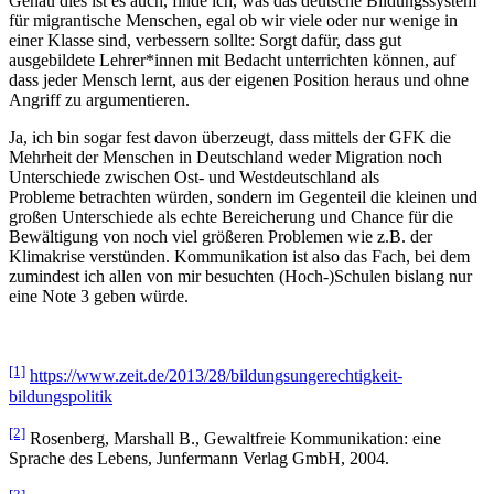
Genau dies ist es auch, finde ich, was das deutsche Bildungssystem
für migrantische Menschen, egal ob wir viele oder nur wenige in
einer Klasse sind, verbessern sollte: Sorgt dafür, dass gut
ausgebildete Lehrer*innen mit Bedacht unterrichten können, auf
dass jeder Mensch lernt, aus der eigenen Position heraus und ohne
Angriff zu argumentieren.
Ja, ich bin sogar fest davon überzeugt, dass mittels der GFK die
Mehrheit der Menschen in Deutschland weder Migration noch
Unterschiede zwischen Ost- und Westdeutschland als
Probleme betrachten würden, sondern im Gegenteil die kleinen und
großen Unterschiede als echte Bereicherung und Chance für die
Bewältigung von noch viel größeren Problemen wie z.B. der
Klimakrise verstünden. Kommunikation ist also das Fach, bei dem
zumindest ich allen von mir besuchten (Hoch-)Schulen bislang nur
eine Note 3 geben würde.
[1]
https://www.zeit.de/2013/28/bildungsungerechtigkeit-
bildungspolitik
[2]
Rosenberg, Marshall B., Gewaltfreie Kommunikation: eine
Sprache des Lebens, Junfermann Verlag GmbH, 2004.