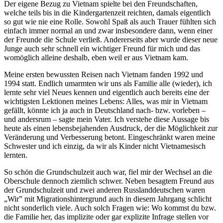
Der eigene Bezug zu Vietnam spielte bei den Freundschaften,
welche teils bis in die Kindergartenzeit reichten, damals eigentlich
so gut wie nie eine Rolle. Sowohl Spaß als auch Trauer fühlten sich
einfach immer normal an und zwar insbesondere dann, wenn einer
der Freunde die Schule verließ. Andererseits aber wurde dieser neue
Junge auch sehr schnell ein wichtiger Freund für mich und das
womöglich alleine deshalb, eben weil er aus Vietnam kam.
Meine ersten bewussten Reisen nach Vietnam fanden 1992 und
1994 statt. Endlich umarmten wir uns als Familie alle (wieder), ich
lernte sehr viel Neues kennen und eigentlich auch bereits eine der
wichtigsten Lektionen meines Lebens: Alles, was mir in Vietnam
gefällt, könnte ich ja auch in Deutschland nach- bzw. vorleben –
und andersrum – sagte mein Vater. Ich verstehe diese Aussage bis
heute als einen lebensbejahenden Ausdruck, der die Möglichkeit zur
Veränderung und Verbesserung betont. Eingeschränkt waren meine
Schwester und ich einzig, da wir als Kinder nicht Vietnamesisch
lernten.
So schön die Grundschulzeit auch war, fiel mir der Wechsel an die
Oberschule dennoch ziemlich schwer. Neben besagtem Freund aus
der Grundschulzeit und zwei anderen Russlanddeutschen waren
„Wir” mit Migrationshintergrund auch in diesem Jahrgang schlicht
nicht sonderlich viele. Auch solch Fragen wie: Wo kommst du bzw.
die Familie her, das implizite oder gar explizite Infrage stellen vor