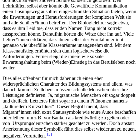
dort noch an einer anderen Schule sonderlich gefördert. Den
Lehrkräften selbst aber könnte die Gewaltfreie Kommunikation
einen Lösungsweg aus ihrer eingeschränkten Situation bieten, wenn
die Erwartungen und Herausforderungen der komplexen Welt sie
und alle Schüler*innen betreffen. Der Biologielehrer sagte etwa,
dass es ihm Leid tue, dass er den Namen Trang nicht korrekt
aussprechen könne. Daraufhin hörten die Witze über ihn auf. Viele
Lehrer*innen erklären, dass ihnen selbst der Frontalunterricht
genauso wie überfüllte Klassenräume unangenehm sind. Mit dem
Klassenaufstieg erhöhten sich dann logischerweise die
Anforderungen. Ferner steigt die innere wie soziale
Erwartungshaltung beim (Wieder-)Einstieg in das Berufsleben noch
weiter.
Dies alles offenbart für mich daher auch einen eher
widersprüchlichen Charakter des Bildungssystems und allem, was
danach kommt: Zeitlebens müssen sich alle Menschen über ihre
Leistungen definieren. Ja, migrantische Menschen oft sogar doppelt
und dreifach. Letzteres führt sogar zu einem Phänomen namens
„kulturellem Kurzschluss“. Dieser Begriff meint, dass
Migrant*innen sich extra Statussymbole wie teure Autos beschaffen
oder leihen, um z.B. vor Banken als kreditwürdig zu gelten oder
von Ursprungsdeutschen stärker geachtet zu werden. Doch anstatt
Anerkennung dieser Symbolik führt dies selbst wiederum zu neuen,
[3]
negativen Vorurteilen.