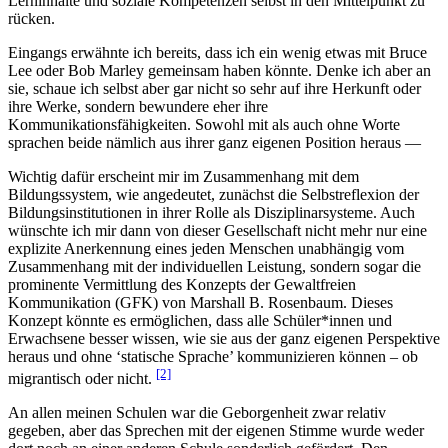
Lerninhalte und soziale Kompetenzen selbst in den Mittelpunkt zu
rücken.
Eingangs erwähnte ich bereits, dass ich ein wenig etwas mit Bruce
Lee oder Bob Marley gemeinsam haben könnte. Denke ich aber an
sie, schaue ich selbst aber gar nicht so sehr auf ihre Herkunft oder
ihre Werke, sondern bewundere eher ihre
Kommunikationsfähigkeiten. Sowohl mit als auch ohne Worte
sprachen beide nämlich aus ihrer ganz eigenen Position heraus —
Wichtig dafür erscheint mir im Zusammenhang mit dem
Bildungssystem, wie angedeutet, zunächst die Selbstreflexion der
Bildungsinstitutionen in ihrer Rolle als Disziplinarsysteme. Auch
wünschte ich mir dann von dieser Gesellschaft nicht mehr nur eine
explizite Anerkennung eines jeden Menschen unabhängig vom
Zusammenhang mit der individuellen Leistung, sondern sogar die
prominente Vermittlung des Konzepts der Gewaltfreien
Kommunikation (GFK) von Marshall B. Rosenbaum. Dieses
Konzept könnte es ermöglichen, dass alle Schüler*innen und
Erwachsene besser wissen, wie sie aus der ganz eigenen Perspektive
heraus und ohne ‘statische Sprache’ kommunizieren können – ob
[2]
migrantisch oder nicht.
An allen meinen Schulen war die Geborgenheit zwar relativ
gegeben, aber das Sprechen mit der eigenen Stimme wurde weder