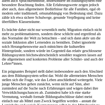
allem auch Sprachkenntnisse, insbesondere im Bildungssystem eine
besondere Beachtung finden. Alle Erfahrungswerte zeigen jedoch
aber auch, dass allgemeinere Bedürfnisse für alle Familien, egal ob
modern oder traditionell, ortsunabhängig von Bedeutung sind. Dazu
zähle ich etwa sichere Schulwege, gesunde Verpflegung und keine
überfüllten Klassenräume.
Es brächte daher nicht nur wesentlich mehr, Migration einfach nicht
mehr zu problematisieren, sondern diese schlicht und ergreifend als
das Normalste der Welt zu betrachten – und sich dann aktiv um die
soziale Inklusion aller Lernenden zu bemühen. Dabei ignorierte
solch Herangehensweise auch mitnichten die kulturellen
Hintergründe, sondern würde im Gegenteil das relativ geschlossene
Bildungssystem höchstwahrscheinlich sensibler reagieren lassen auf
die allgemeinen und konkreten Probleme aller Schüler- und auch der
Lehrer*innen.
Ein prägnantes Beispiel stellt dabei insbesondere auch den Abschied
aus dem Bildungssystem selbst dar. Wohl die allermeisten Menschen
stellen sich die Frage, wie das Leben anschließend weitergeht. Viele
junge Menschen gehen zunächst, wenn nicht auf Sinn, aber
zumindest auf die Suche nach Erfahrungen und wägen dabei ihre
Verwirklichungschancen ab. Zumindest habe ich eine starke
Vermutung, weshalb formale Bildungsabschlüsse dabei meist
einfach nur als Mittel zum Zweck begriffen werden – anstatt die