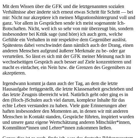
Mit dem Wissen über die GFK und die letztgenannten sozialen
Verhältnisse aber änderte sich erneut etwas Schritt für Schritt — bei
mir: Nicht nur akzeptiere ich meinen Migrationshintergrund voll und
ganz. Vor allem in Gesprächen sende ich meist sogenannte Ich-
Botschaften. Nicht, weil ich so sehr von mir überzeugt bin, sondern
insbesondere bei Kritik sage (und höre) ich auch gern, welche
Gefühle ein Verhalten in mir respektive dem Gegenüber auslöst.
Spätestens dabei verschwindet dann nämlich auch der Drang, einen
anderen Menschen aufgrund äußerer Merkmale zu be- oder gar
verurteilen. So lässt es sich mit der GFK meiner Meinung nach im
wechselseitigen Gespräch auch besser auf Ziele konzentrieren und
macht es einfacher, ein Nein bzw. die Grenzen des Gegenübers zu
akzeptieren.
Irgendwann kommt ja dann auch der Tag, an dem die letzte
Hausaufgabe fertiggestellt, die letzte Klassenarbeit geschrieben und
das letzte Zeugnis überreicht wird. Natürlich geht oder ging es in
den (Hoch-)Schulen auch viel darum, komplexe Inhalte für das
echte Leben verstanden zu haben. Viele gute Erinnerungen aber
haften insbesondere den Momenten an, in denen wir mit anderen
Menschen in Kontakt standen, Gespräche führten, inspiriert wurden
und unsere ganz eigene Wertschätzung anderen Mitschüler*innen,
Kommiliton*innen und Lehrer*innen zukommen ließen.