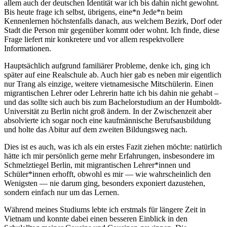
allem auch der deutschen Identität war ich bis dahin nicht gewohnt.
Bis heute frage ich selbst, übrigens, eine*n Jede*n beim
Kennenlernen höchstenfalls danach, aus welchem Bezirk, Dorf oder
Stadt die Person mir gegenüber kommt oder wohnt. Ich finde, diese
Frage liefert mir konkretere und vor allem respektvollere
Informationen.
Hauptsächlich aufgrund familiärer Probleme, denke ich, ging ich
später auf eine Realschule ab. Auch hier gab es neben mir eigentlich
nur Trang als einzige, weitere vietnamesische Mitschülerin. Einen
migrantischen Lehrer oder Lehrerin hatte ich bis dahin nie gehabt –
und das sollte sich auch bis zum Bachelorstudium an der Humboldt-
Universität zu Berlin nicht groß ändern. In der Zwischenzeit aber
absolvierte ich sogar noch eine kaufmännische Berufsausbildung
und holte das Abitur auf dem zweiten Bildungsweg nach.
Dies ist es auch, was ich als ein erstes Fazit ziehen möchte: natürlich
hätte ich mir persönlich gerne mehr Erfahrungen, insbesondere im
Schmelztiegel Berlin, mit migrantischen Lehrer*innen und
Schüler*innen erhofft, obwohl es mir — wie wahrscheinlich den
Wenigsten — nie darum ging, besonders exponiert dazustehen,
sondern einfach nur um das Lernen.
Während meines Studiums lebte ich erstmals für längere Zeit in
Vietnam und konnte dabei einen besseren Einblick in den