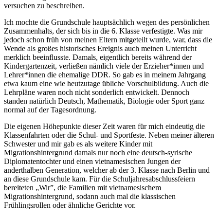
versuchen zu beschreiben.
Ich mochte die Grundschule hauptsächlich wegen des persönlichen
Zusammenhalts, der sich bis in die 6. Klasse verfestigte. Was mir
jedoch schon früh von meinen Eltern mitgeteilt wurde, war, dass die
Wende als großes historisches Ereignis auch meinen Unterricht
merklich beeinflusste. Damals, eigentlich bereits während der
Kindergartenzeit, verließen nämlich viele der Erzieher*innen und
Lehrer*innen die ehemalige DDR. So gab es in meinem Jahrgang
etwa kaum eine wie heutzutage übliche Vorschulbildung. Auch die
Lehrpläne waren noch nicht sonderlich entwickelt. Dennoch
standen natürlich Deutsch, Mathematik, Biologie oder Sport ganz
normal auf der Tagesordnung.
Die eigenen Höhepunkte dieser Zeit waren für mich eindeutig die
Klassenfahrten oder die Schul- und Sportfeste. Neben meiner älteren
Schwester und mir gab es als weitere Kinder mit
Migrationshintergrund damals nur noch eine deutsch-syrische
Diplomatentochter und einen vietnamesischen Jungen der
anderthalben Generation, welcher ab der 3. Klasse nach Berlin und
an diese Grundschule kam. Für die Schuljahresabschlussfeiern
bereiteten „Wir”, die Familien mit vietnamesischem
Migrationshintergrund, sodann auch mal die klassischen
Frühlingsrollen oder ähnliche Gerichte vor.