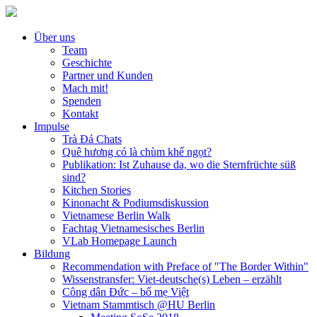
Über uns
Team
Geschichte
Partner und Kunden
Mach mit!
Spenden
Kontakt
Impulse
Trà Đá Chats
Quê hương có là chùm khế ngọt?
Publikation: Ist Zuhause da, wo die Sternfrüchte süß
sind?
Kitchen Stories
Kinonacht & Podiumsdiskussion
Vietnamese Berlin Walk
Fachtag Vietnamesisches Berlin
VLab Homepage Launch
Bildung
Recommendation with Preface of "The Border Within"
Wissenstransfer: Viet-deutsche(s) Leben – erzählt
Công dân Đức – bố mẹ Việt
Vietnam Stammtisch @HU Berlin