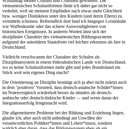
Schulalltag meiner Cousins und Cousinen gewinnen. Die
vietnamesischen Schuluniformen finde ich dabei gar nicht so
verkehrt, weil sie meinem Empfinden nach etwas mehr Gleichheit
bzw. weniger Distinktion unter den Kindern (und deren Eltern) zu
vermitteln scheinen. Befremdlich dort fand ich hingegen Lerninhalte
wie Waffenkunde oder das schiere Auswendiglernen von
historischen Ereignissen. In anderen Worten lässt sich der
disziplinäre Charakter des vietnamesischen Bildungssystems
aufgrund der autoritären Staatsform viel leichter erkennen als hier in
Deutschland.
Vielleicht verschwamm der Charakter der Schulen als
Disziplinarsystem in einem föderalistischen Lande wie Deutschland,
wo es keine Schuluniformen mehr gibt und jedes Bundesland ein
Stück weit sein eigenes Ding macht?
Die Orientierung an Disziplin bestätigt sich ja aber nicht zuletzt auch
in dem ’positiven’ Vorurteil, dass deutsch-asiatische Schüler*innen
im Notenvergleich wiederholt besser da stünden als deutsch-
arabische oder deutsch-türkische Kinder — und wenn daran der
Integrationserfolg festgemacht wird.
Die allgemeineren Probleme bei der Bildung und Erziehung liegen,
glaube ich, aber auch nicht unbedingt am Unwillen der
verantwortlichen Politiker*innen und Lehrer*innen, sondern
wirklich eher daran, dass das Bildungssystem eben als ein