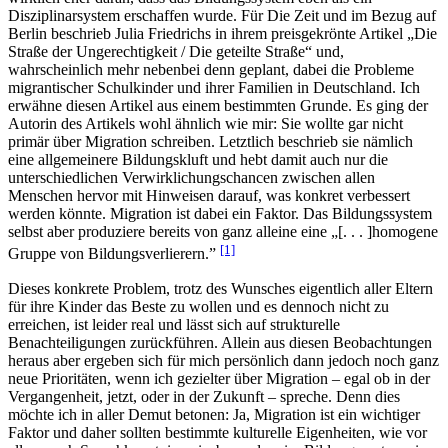
Disziplinarsystem erschaffen wurde. Für Die Zeit und im Bezug auf
Berlin beschrieb Julia Friedrichs in ihrem preisgekrönte Artikel „Die
Straße der Ungerechtigkeit / Die geteilte Straße“ und,
wahrscheinlich mehr nebenbei denn geplant, dabei die Probleme
migrantischer Schulkinder und ihrer Familien in Deutschland. Ich
erwähne diesen Artikel aus einem bestimmten Grunde. Es ging der
Autorin des Artikels wohl ähnlich wie mir: Sie wollte gar nicht
primär über Migration schreiben. Letztlich beschrieb sie nämlich
eine allgemeinere Bildungskluft und hebt damit auch nur die
unterschiedlichen Verwirklichungschancen zwischen allen
Menschen hervor mit Hinweisen darauf, was konkret verbessert
werden könnte. Migration ist dabei ein Faktor. Das Bildungssystem
selbst aber produziere bereits von ganz alleine eine „[. . . ]homogene
[1]
Gruppe von Bildungsverlierern.”
Dieses konkrete Problem, trotz des Wunsches eigentlich aller Eltern
für ihre Kinder das Beste zu wollen und es dennoch nicht zu
erreichen, ist leider real und lässt sich auf strukturelle
Benachteiligungen zurückführen. Allein aus diesen Beobachtungen
heraus aber ergeben sich für mich persönlich dann jedoch noch ganz
neue Prioritäten, wenn ich gezielter über Migration – egal ob in der
Vergangenheit, jetzt, oder in der Zukunft – spreche. Denn dies
möchte ich in aller Demut betonen: Ja, Migration ist ein wichtiger
Faktor und daher sollten bestimmte kulturelle Eigenheiten, wie vor