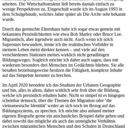
arbeiten. Die Wirtschaftsstruktur ließ bereits damals einfach zu
wenige Perspektiven zu. Eingeschult wurde ich im August 1993 in
dem Schulgebäude, welches Jahre später als Die Arche sehr bekannt
wurde.
Durch das gemischte Elternhaus habe ich sogar etwas gemein mit
bekannten Persönlichkeiten wie etwa Bob Marley oder Bruce Lee.
Migrantisch, aber irgendwie auch nicht. Auch wenn ich solch
Superstars bewundere, lernte ich die realistischen Vorbilder in
meinem Leben meist direkter kennen – und viele auf den
verschiedenen Stationen meines wirklich nicht geradlinigen
Bildungsweges. Sogleich möchte ich daher auch sagen, dass mir
wiederum besonders drei Menschen im Gedächtnis blieben. Sie alle
besaßen beziehungsweise besitzen die Fähigkeit, komplexe Inhalte
auf das Simpelste herunter zu brechen.
Im April 2020 beendete ich das Studium der Urbanen Geographie
und bin, alles in allem, daher wirklich sehr froh über die Bildung,
welche ich persönlich erhalten habe. Nicht so simpel ist es hingegen
scheinbar dennoch, über die Themen der Migration oder ‘die
vietnamesische Identität’ weder an sich noch im Bezug auf das
Bildungssystems, zu sprechen. Ich möchte also anhand meiner
eigenen Biografie gerne ein anschauliches Beispiel dafür geben und
dabei sowohl das mögliche als auch das unmögliche Verhältnis
zwischen migrantischen Menschen und den Schulen in Deutschland