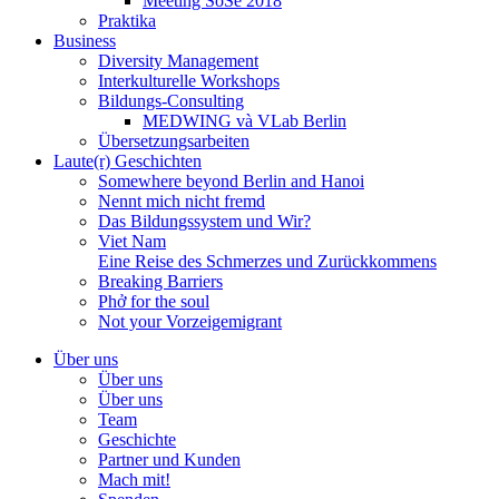
Meeting SoSe 2018
Praktika
Business
Diversity Management
Interkulturelle Workshops
Bildungs-Consulting
MEDWING và VLab Berlin
Übersetzungsarbeiten
Laute(r) Geschichten
Somewhere beyond Berlin and Hanoi
Nennt mich nicht fremd
Das Bildungssystem und Wir?
Viet Nam
Eine Reise des Schmerzes und Zurückkommens
Breaking Barriers
Phở for the soul
Not your Vorzeigemigrant
Über uns
Über uns
Über uns
Team
Geschichte
Partner und Kunden
Mach mit!